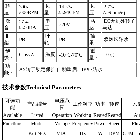
转
风
风
300-
14.37-
2.73-
5000RPM
23.94CFM
7.59mmAq
速：
量：
压：
噪
电
马
EC无刷外转子
27.4-
220V
33.5dBA
音：
压：
达：
马达
框
叶
轴
双滚珠轴承
PBT
PBT
架：
轮：
承：
绝
重
温度
Class A
105g
-10℃-70℃
缘：
量：
功
AS转子锁定保护 自动重启、IPX7防水
能：
技术参数
Technical Parameters
可选功
电压范
产品编号
工作频率
功率
转速
风
能
围
Available
Listed
Operation
Working
Reated
Reated
Ai
Functions
Model
Voltage
Frequency
Power
Speed
Flo
Part NO:
VDC
Hz
W
RPM
CFM
m