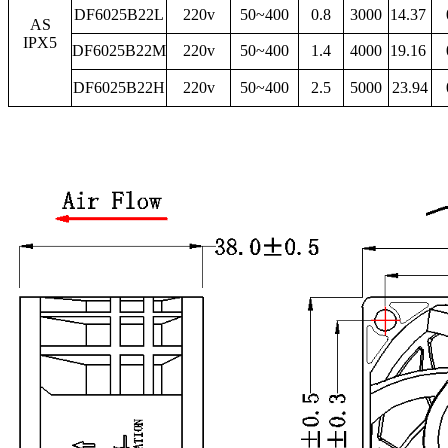
DF6025B22L
220v
50~400
0.8
3000
14.37
AS
IPX5
DF6025B22M
220v
50~400
1.4
4000
19.16
DF6025B22H
220v
50~400
2.5
5000
23.94