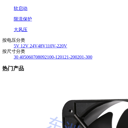
软启动
限流保护
大风压
按电压分类
5V
12V
24V
48V
110V-220V
按尺寸分类
30
40
50
60
70
80
92
100-120
121-200
201-300
热门产品