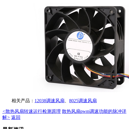
相关产品：
12038调速风扇
、
8025调速风扇
<
散热风扇转速运行检测原理
散热风扇pwm调速功能的脉冲详
解
>
返回