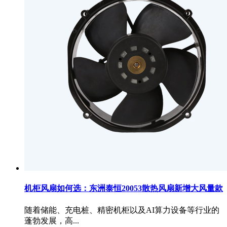
机柜风扇如何选：东洲泰恒20053散热风扇新增大风量款
随着储能、充电桩、精密机柜以及AI算力设备等行业的
蓬勃发展，高...