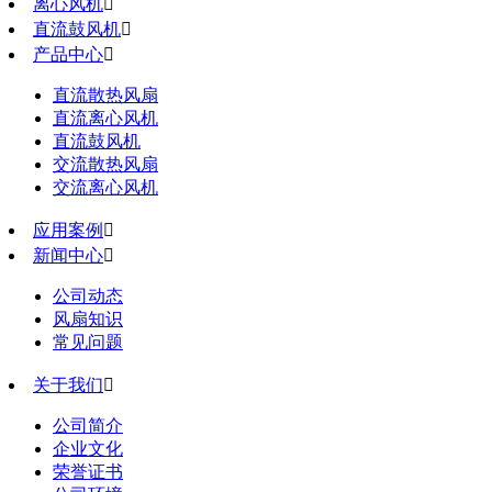
离心风机

直流鼓风机

产品中心

直流散热风扇
直流离心风机
直流鼓风机
交流散热风扇
交流离心风机
应用案例

新闻中心

公司动态
风扇知识
常见问题
关于我们

公司简介
企业文化
荣誉证书