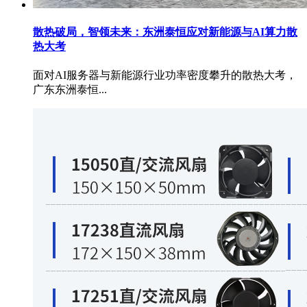
散热破局，智领未来：东洲泰恒应对新能源与AI算力散
热大考
面对AI服务器与新能源行业功率密度攀升的散热大考，
广东东洲泰恒...